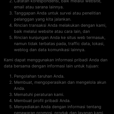
Catatan korespondensi, baik melalui website,
email atau sarana lainnya.
Tanggapan Anda untuk survei atau penelitian
pelanggan yang kita jalankan.
Rincian transaksi Anda melakukan dengan kami,
baik melalui website atau cara lain, dan
Rincian kunjungan Anda ke situs web termasuk,
namun tidak terbatas pada, traffic data, lokasi,
weblog dan data komunikasi lainnya.
Kami dapat menggunakan informasi pribadi Anda dan
data bersama dengan informasi lain untuk tujuan:
Pengolahan taruhan Anda.
Membuat, mengoperasikan dan mengelola akun
Anda.
Mematuhi peraturan kami.
Membuat profil pribadi Anda.
Menyediakan Anda dengan informasi tentang
penawaran promosi, produk dan layanan kami,