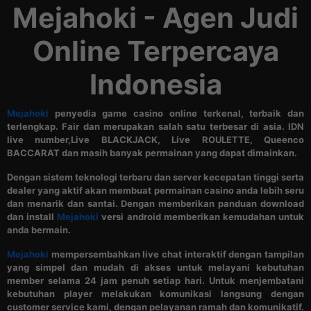
Mejahoki - Agen Judi
Online Terpercaya
Indonesia
Mejahoki
penyedia game casino online terkenal, terbaik dan
terlengkap. Fair dan merupakan salah satu terbesar di asia. IDN
live number,Live BLACKJACK, Live ROULETTE, Queenco
BACCARAT dan masih banyak permainan yang dapat dimainkan.
Dengan sistem teknologi terbaru dan server kecepatan tinggi serta
dealer yang aktif akan membuat permainan casino anda lebih seru
dan menarik dan santai. Dengan memberikan panduan download
dan install
Mejahoki
versi android memberikan kemudahan untuk
anda bermain.
Mejahoki
mempersembahkan live chat interaktif dengan tampilan
yang simpel dan mudah di akses untuk melayani kebutuhan
member selama 24 jam penuh setiap hari. Untuk menjembatani
kebutuhan player melakukan komunikasi langsung dengan
customer service kami, dengan pelayanan ramah dan komunikatif.