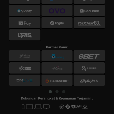
Partner Kami:
Dukungan Perangkat & Keamanan Terjamin :